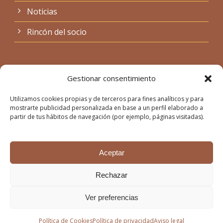
Noticias
Rincón del socio
Legal
Gestionar consentimiento
Utilizamos cookies propias y de terceros para fines analíticos y para
Política de Cookies
mostrarte publicidad personalizada en base a un perfil elaborado a
partir de tus hábitos de navegación (por ejemplo, páginas visitadas).
Aviso legal
Política de privacidad
Aceptar
Rechazar
Ver preferencias
© 2026 Amidecon. Todos los derechos reservados.
Mimedu
Web Design
Política de Cookies
Política de privacidad
Aviso legal