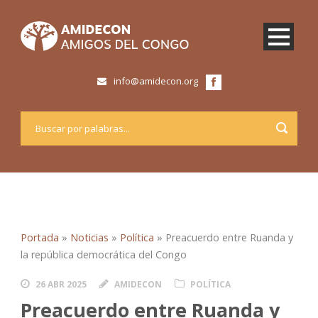
info@amidecon.org
Portada
»
Noticias
»
Política
»
Preacuerdo entre Ruanda y
la república democrática del Congo
26 ABR 2025
AMIDECON
POLÍTICA
Preacuerdo entre Ruanda y